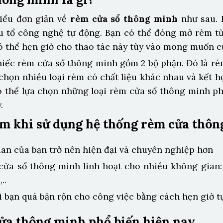
iểu đơn giản về
rèm cửa sổ thông minh
như sau. 
ếu tổ công nghệ tự động. Bạn có thể đóng mở rèm t
ó thể hẹn giờ cho thao tác này tùy vào mong muốn c
hiếc rèm cửa sổ thông minh gồm 2 bộ phận. Đó là rè
 chọn nhiều loại rèm có chất liệu khác nhau và kết h
 có thể lựa chọn những loại rèm cửa sổ thông minh p
.
ểm khi sử dụng hệ thống rèm cửa thô
an của bạn trở nên hiện đại và chuyên nghiệp hơn
cửa sổ thông minh linh hoạt cho nhiều không gian
..
i bạn quá bận rộn cho công việc bằng cách hẹn giờ t
ửa thông minh phổ biến hiện nay