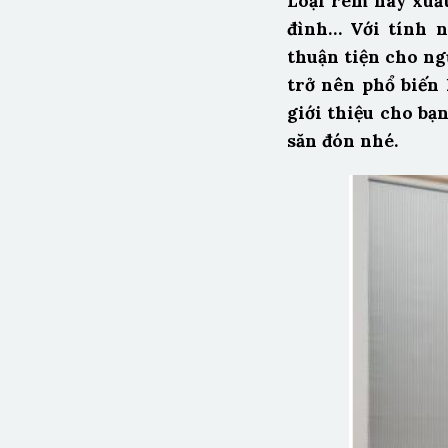
Loại rèm này xuất
đình… Với tính n
thuận tiện cho ng
trở nên phổ biến 
giới thiệu cho bạ
săn đón nhé.