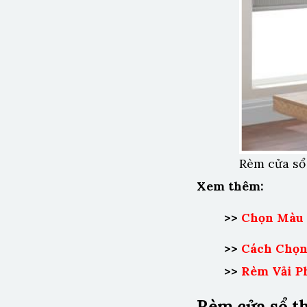
Rèm cửa sổ
Xem thêm:
>>
Chọn Màu 
>>
Cách Chọn
>>
Rèm Vải P
Rèm cửa sổ t