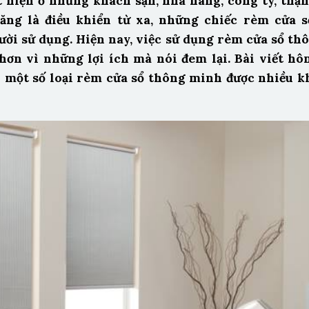
 hiện ở những khách sạn, nhà hàng, công ty, thậm
ăng là điều khiển từ xa, những chiếc rèm cửa s
ười sử dụng. Hiện nay, việc sử dụng rèm cửa sổ t
hơn vì những lợi ích mà nói đem lại. Bài viết h
n một số loại rèm cửa sổ thông minh được nhiều 