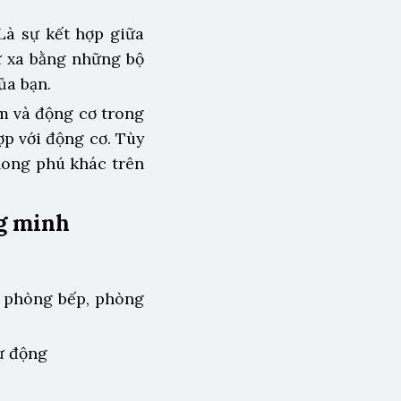
Là sự kết hợp giữa
ừ xa bằng những bộ
ủa bạn.
m và động cơ trong
ợp với động cơ. Tùy
hong phú khác trên
ng minh
: phòng bếp, phòng
ự động