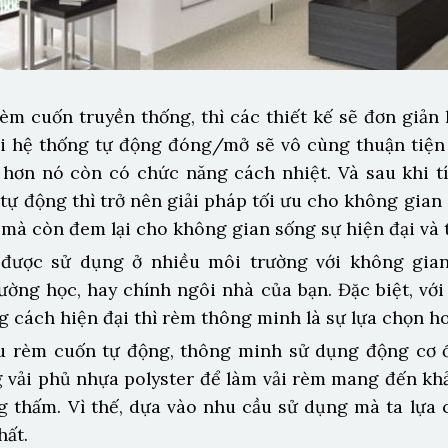
èm cuốn truyền thống, thì các thiết kế sẽ đơn giản
ới hệ thống tự động đóng/mở sẽ vô cùng thuận tiện
hơn nó còn có chức năng cách nhiệt. Và sau khi t
tự động thì trở nên giải pháp tối ưu cho không gian
h mà còn đem lại cho không gian sống sự hiện đại và 
được sử dụng ở nhiều môi trường với không gia
rường học, hay chính ngôi nhà của bạn. Đặc biệt, vớ
g cách hiện đại thì rèm thông minh là sự lựa chọn h
ẫu rèm cuốn tự động, thông minh sử dụng động cơ 
g vải phủ nhựa polyster để làm vải rèm mang đến kh
g thấm. Vì thế, dựa vào nhu cầu sử dụng mà ta lựa 
hất.