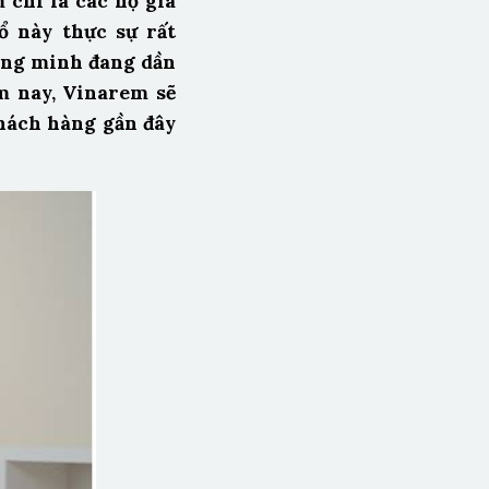
 chí là các hộ gia
ổ này thực sự rất
hông minh đang dần
ôm nay, Vinarem sẽ
khách hàng gần đây