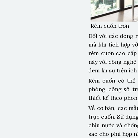
Rèm cuốn trơn
Đối với các dòng r
mà khi tích hợp v
rèm cuốn cao cấp 
này với công nghệ 
đem lại sự tiện íc
Rèm cuốn có thể 
phòng, công sở, t
thiết kế theo phon
Về cơ bản, các m
trục cuốn. Sử dụn
chịu nước và chốn
sao cho phù hợp n