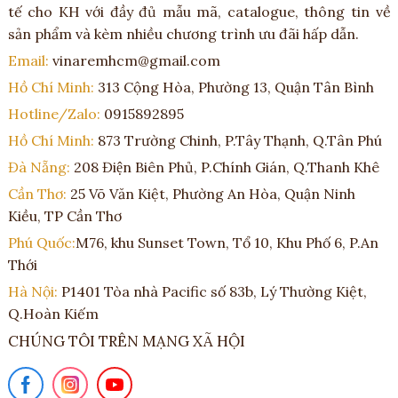
tế cho KH với đầy đủ mẫu mã, catalogue, thông tin về
sản phẩm và kèm nhiều chương trình ưu đãi hấp dẫn.
Email:
vinaremhcm@gmail.com
Hồ Chí Minh:
313 Cộng Hòa, Phường 13, Quận Tân Bình
Hotline/Zalo:
0915892895
Hồ Chí Minh:
873 Trường Chinh, P.Tây Thạnh, Q.Tân Phú
Đà Nẵng:
208 Điện Biên Phủ, P.Chính Gián, Q.Thanh Khê
Cần Thơ:
25 Võ Văn Kiệt, Phường An Hòa, Quận Ninh
Kiều, TP Cần Thơ
Phú Quốc:
M76, khu Sunset Town, Tổ 10, Khu Phố 6, P.An
Thới
Hà Nội:
P1401 Tòa nhà Pacific số 83b, Lý Thường Kiệt,
Q.Hoàn Kiếm
CHÚNG TÔI TRÊN MẠNG XÃ HỘI