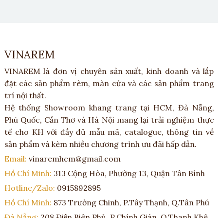
VINAREM
VINAREM là đơn vị chuyên sản xuất, kinh doanh và lắp
đặt các sản phẩm rèm, màn cửa và các sản phẩm trang
trí nội thất.
Hệ thống Showroom khang trang tại HCM, Đà Nẵng,
Phú Quốc, Cần Thơ và Hà Nội mang lại trải nghiệm thực
tế cho KH với đầy đủ mẫu mã, catalogue, thông tin về
sản phẩm và kèm nhiều chương trình ưu đãi hấp dẫn.
Email:
vinaremhcm@gmail.com
Hồ Chí Minh:
313 Cộng Hòa, Phường 13, Quận Tân Bình
Hotline/Zalo:
0915892895
Hồ Chí Minh:
873 Trường Chinh, P.Tây Thạnh, Q.Tân Phú
Đà Nẵng:
208 Điện Biên Phủ, P.Chính Gián, Q.Thanh Khê