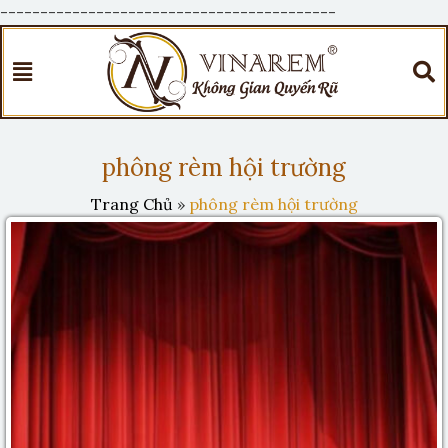
------------------------------------------
phông rèm hội trường
Trang Chủ
»
phông rèm hội trường