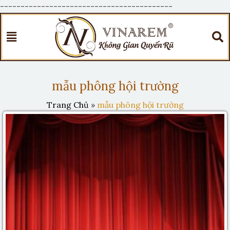
------------------------------------------
mẫu phông hội trường
Trang Chủ
»
mẫu phông hội trường