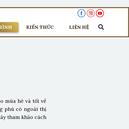
RÌNH
KIẾN THỨC
LIÊN HỆ
o mùa hè và tối về
g phú có ngoài thị
 hãy tham khảo cách