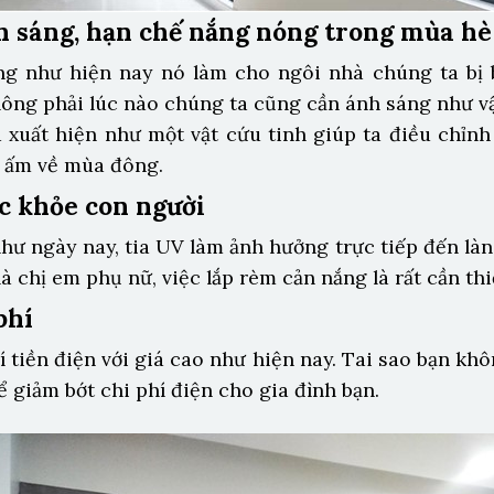
h sáng, hạn chế nắng nóng trong mùa hè
ng như hiện nay nó làm cho ngôi nhà chúng ta bị
hông phải lúc nào chúng ta cũng cần ánh sáng như v
 xuất hiện như một vật cứu tinh giúp ta điều chỉnh
 ấm về mùa đông.
c khỏe con người
như ngày nay, tia UV làm ảnh hưởng trực tiếp đến làn
là chị em phụ nữ, việc lắp rèm cản nắng là rất cần thi
 phí
í tiền điện với giá cao như hiện nay. Tai sao bạn kh
 giảm bớt chi phí điện cho gia đình bạn.