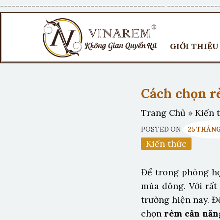
------------------------------------------
-------------
GIỚI THIỆU
Cách chọn r
Trang Chủ
»
Kiến 
POSTED ON
25 THÁNG 
Kiến thức
Để trong phòng họ
mùa đông. Với rất
trường hiện nay. Đ
chọn
rèm cản năn