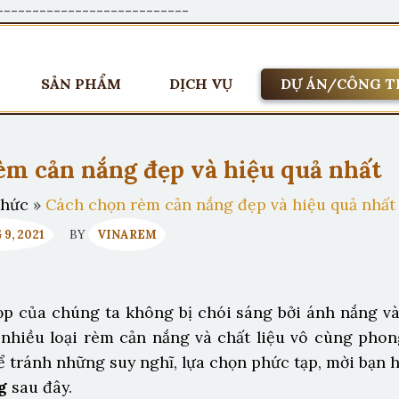
---------------------------
SẢN PHẨM
DỊCH VỤ
DỰ ÁN/CÔNG T
èm cản nắng đẹp và hiệu quả nhất
thức
»
Cách chọn rèm cản nắng đẹp và hiệu quả nhất
9, 2021
BY
VINAREM
p của chúng ta không bị chói sáng bởi ánh nắng và
 nhiều loại rèm cản nắng và chất liệu vô cùng phon
ể tránh những suy nghĩ, lựa chọn phức tạp, mời bạn
g
sau đây.