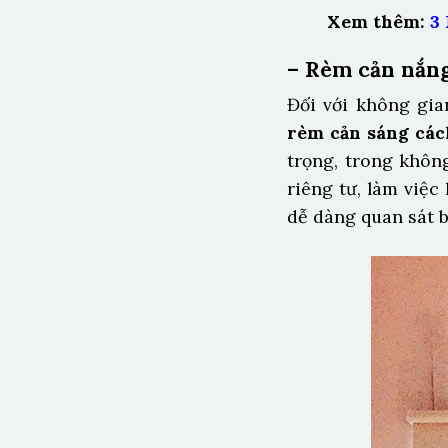
Xem thêm:
3
– Rèm cản nắng
Đối với không gia
rèm cản sáng các
trọng, trong khôn
riêng tư, làm việ
dễ dàng quan sát b