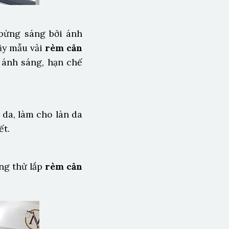
 bừng sáng bởi ánh
ậy mẫu vải
rèm cản
 ánh sáng, hạn chế
 da, làm cho làn da
ết.
ông thử lắp
rèm cản