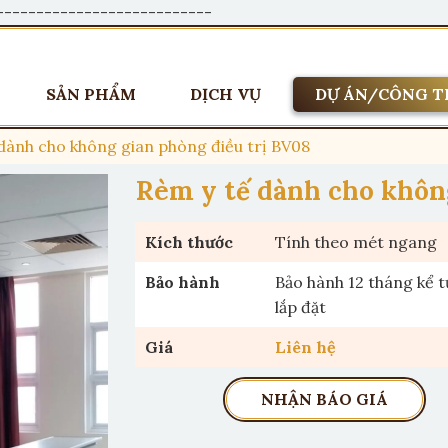
---------------------------
SẢN PHẨM
DỊCH VỤ
DỰ ÁN/CÔNG T
dành cho không gian phòng điều trị BV08
Rèm y tế dành cho không
Kích thước
Tính theo mét ngang
Bảo hành
Bảo hành 12 tháng kể 
lắp đặt
Giá
Liên hệ
NHẬN BÁO GIÁ