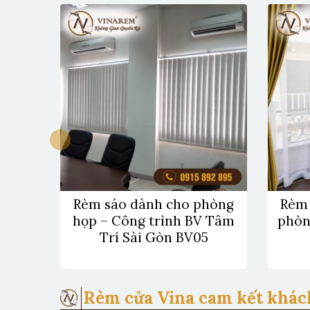
 cho
Rèm sáo dành cho phòng
Rèm 
họp – Công trình BV Tâm
phòn
Trí Sài Gòn BV05
Rèm cửa Vina cam kết khác