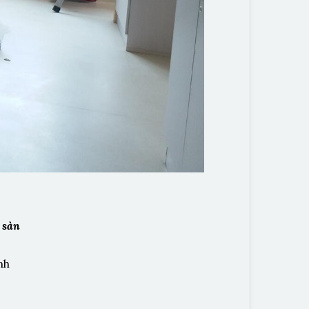
 sàn
nh