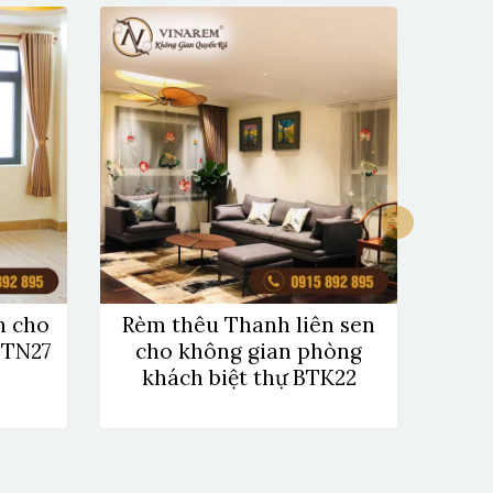
h cho
Rèm thêu Thanh liên sen
Rèm 
BTN27
cho không gian phòng
ngủ
khách biệt thự BTK22