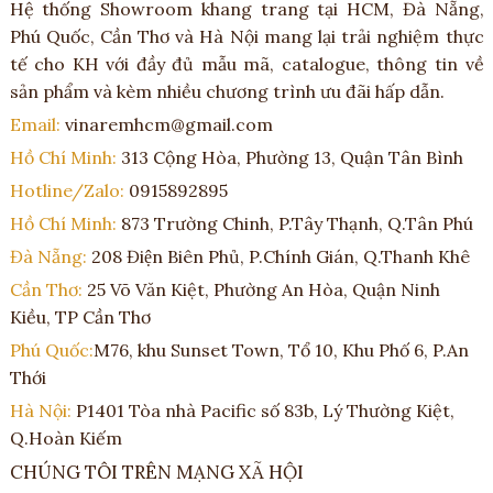
Hệ thống Showroom khang trang tại HCM, Đà Nẵng,
Phú Quốc, Cần Thơ và Hà Nội mang lại trải nghiệm thực
tế cho KH với đầy đủ mẫu mã, catalogue, thông tin về
sản phẩm và kèm nhiều chương trình ưu đãi hấp dẫn.
Email:
vinaremhcm@gmail.com
Hồ Chí Minh:
313 Cộng Hòa, Phường 13, Quận Tân Bình
Hotline/Zalo:
0915892895
Hồ Chí Minh:
873 Trường Chinh, P.Tây Thạnh, Q.Tân Phú
Đà Nẵng:
208 Điện Biên Phủ, P.Chính Gián, Q.Thanh Khê
Cần Thơ:
25 Võ Văn Kiệt, Phường An Hòa, Quận Ninh
Kiều, TP Cần Thơ
Phú Quốc:
M76, khu Sunset Town, Tổ 10, Khu Phố 6, P.An
Thới
Hà Nội:
P1401 Tòa nhà Pacific số 83b, Lý Thường Kiệt,
Q.Hoàn Kiếm
CHÚNG TÔI TRÊN MẠNG XÃ HỘI