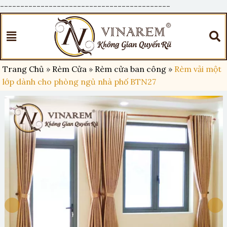
------------------------------------------
Trang Chủ
»
Rèm Cửa
»
Rèm cửa ban công
»
Rèm vải một
lớp dành cho phòng ngủ nhà phố BTN27