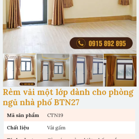
Rèm vải một lớp dành cho phòng
ngủ nhà phố BTN27
Mã sản phẩm
CTN19
Chất liệu
Vải gấm