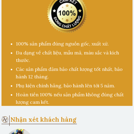
100% sản phẩm đúng nguồn gốc, xuất xứ.
Đa dạng về chất liệu, mẫu mã, màu sắc và kích
thước.
Các sản phẩm đảm bảo chất lượng tốt nhất, bảo
hành 12 tháng.
Phụ kiện chính hãng, bảo hành lên tới 5 năm.
Hoàn tiền 100% nếu sản phẩm không đúng chất
lượng cam kết.
Nhận xét khách hàng