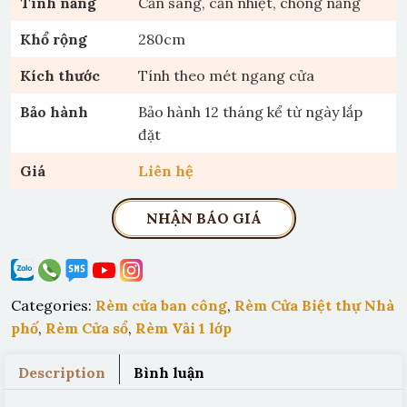
Tính năng
Cản sáng, cản nhiệt, chống nắng
Khổ rộng
280cm
Kích thước
Tính theo mét ngang cửa
Bảo hành
Bảo hành 12 tháng kể từ ngày lắp
đặt
Giá
Liên hệ
NHẬN BÁO GIÁ
Categories:
Rèm cửa ban công
,
Rèm Cửa Biệt thự Nhà
phố
,
Rèm Cửa sổ
,
Rèm Vải 1 lớp
Description
Bình luận