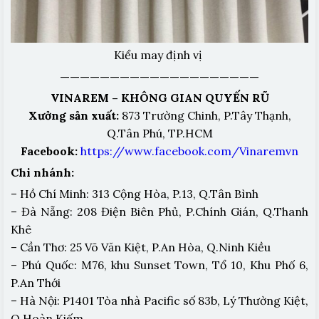
Kiểu may định vị
————————————————————
VINAREM – KHÔNG GIAN QUYẾN RŨ
Xưởng sản xuất:
873 Trường Chinh, P.Tây Thạnh,
Q.Tân Phú, TP.HCM
Facebook:
https://www.facebook.com/Vinaremvn
Chi nhánh:
– Hồ Chí Minh: 313 Cộng Hòa, P.13, Q.Tân Bình
– Đà Nẵng: 208 Điện Biên Phủ, P.Chính Gián, Q.Thanh
Khê
– Cần Thơ: 25 Võ Văn Kiệt, P.An Hòa, Q.Ninh Kiều
– Phú Quốc: M76, khu Sunset Town, Tổ 10, Khu Phố 6,
P.An Thới
– Hà Nội: P1401 Tòa nhà Pacific số 83b, Lý Thường Kiệt,
Q.Hoàn Kiếm