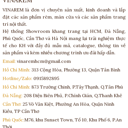
VINAREM là đơn vị chuyên sản xuất, kinh doanh và lắp
đặt các sản phẩm rèm, màn cửa và các sản phẩm trang
trí nội thất.
Hệ thống Showroom khang trang tại HCM, Đà Nẵng,
Phú Quốc, Cần Thơ và Hà Nội mang lại trải nghiệm thực
tế cho KH với đầy đủ mẫu mã, catalogue, thông tin về
sản phẩm và kèm nhiều chương trình ưu đãi hấp dẫn.
Email:
vinaremhcm@gmail.com
Hồ Chí Minh:
313 Cộng Hòa, Phường 13, Quận Tân Bình
Hotline/Zalo:
0915892895
Hồ Chí Minh:
873 Trường Chinh, P.Tây Thạnh, Q.Tân Phú
Đà Nẵng:
208 Điện Biên Phủ, P.Chính Gián, Q.Thanh Khê
Cần Thơ:
25 Võ Văn Kiệt, Phường An Hòa, Quận Ninh
Kiều, TP Cần Thơ
Phú Quốc:
M76, khu Sunset Town, Tổ 10, Khu Phố 6, P.An
Thới