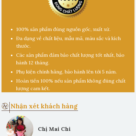
100% sản phẩm đúng nguồn gốc, xuất xứ.
Đa dạng về chất liệu, mẫu mã, màu sắc và kích
thước.
Các sản phẩm đảm bảo chất lượng tốt nhất, bảo
hành 12 tháng.
Phụ kiện chính hãng, bảo hành lên tới 5 năm.
Hoàn tiền 100% nếu sản phẩm không đúng chất
lượng cam kết.
Nhận xét khách hàng
Chị Mai Chi