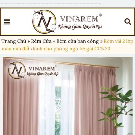
------------------------------------------
Trang Chủ
»
Rèm Cửa
»
Rèm cửa ban công
»
Rèm vải 2 lớp
màu nâu đất dành cho phòng ngủ bé gái CCN33