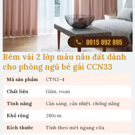
Rèm vải 2 lớp màu nâu đất dành
cho phòng ngủ bé gái CCN33
Mã sản phẩm
CTN2-4
Chất liệu
Gấm, voan
Tính năng
Cản sáng, cản nhiệt, chống nắng
Khổ rộng
280cm
Kích thước
Tính theo mét ngang cửa