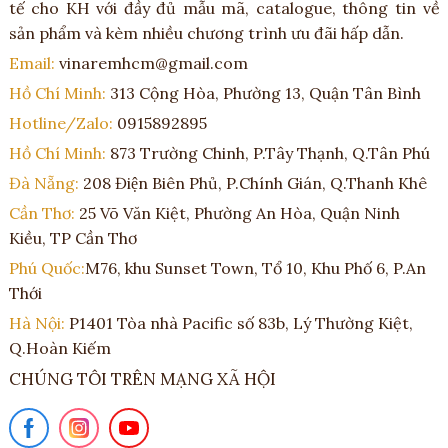
tế cho KH với đầy đủ mẫu mã, catalogue, thông tin về
sản phẩm và kèm nhiều chương trình ưu đãi hấp dẫn.
Email:
vinaremhcm@gmail.com
Hồ Chí Minh:
313 Cộng Hòa, Phường 13, Quận Tân Bình
Hotline/Zalo:
0915892895
Hồ Chí Minh:
873 Trường Chinh, P.Tây Thạnh, Q.Tân Phú
Đà Nẵng:
208 Điện Biên Phủ, P.Chính Gián, Q.Thanh Khê
Cần Thơ:
25 Võ Văn Kiệt, Phường An Hòa, Quận Ninh
Kiều, TP Cần Thơ
Phú Quốc:
M76, khu Sunset Town, Tổ 10, Khu Phố 6, P.An
Thới
Hà Nội:
P1401 Tòa nhà Pacific số 83b, Lý Thường Kiệt,
Q.Hoàn Kiếm
CHÚNG TÔI TRÊN MẠNG XÃ HỘI