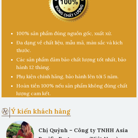
100% sản phẩm đúng nguồn gốc, xuất xứ.
Đa dạng về chất liệu, mẫu mã, màu sắc và kích
thước.
Các sản phẩm đảm bảo chất lượng tốt nhất, bảo
hành 12 tháng.
Phụ kiện chính hãng, bảo hành lên tới 5 năm.
Hoàn tiền 100% nếu sản phẩm không đúng chất
lượng cam kết.
Ý kiến khách hàng
Chị Quỳnh – Công ty TNHH Asia