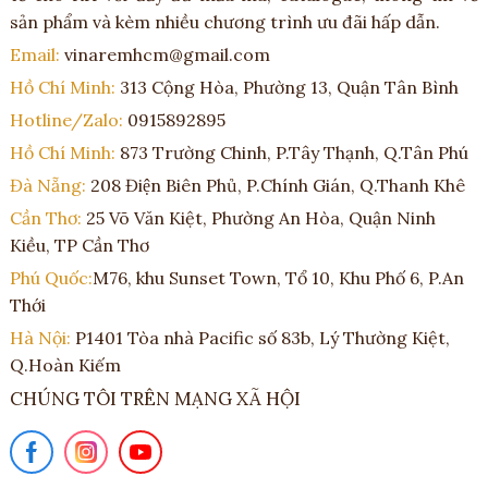
sản phẩm và kèm nhiều chương trình ưu đãi hấp dẫn.
Email:
vinaremhcm@gmail.com
Hồ Chí Minh:
313 Cộng Hòa, Phường 13, Quận Tân Bình
Hotline/Zalo:
0915892895
Hồ Chí Minh:
873 Trường Chinh, P.Tây Thạnh, Q.Tân Phú
Đà Nẵng:
208 Điện Biên Phủ, P.Chính Gián, Q.Thanh Khê
Cần Thơ:
25 Võ Văn Kiệt, Phường An Hòa, Quận Ninh
Kiều, TP Cần Thơ
Phú Quốc:
M76, khu Sunset Town, Tổ 10, Khu Phố 6, P.An
Thới
Hà Nội:
P1401 Tòa nhà Pacific số 83b, Lý Thường Kiệt,
Q.Hoàn Kiếm
CHÚNG TÔI TRÊN MẠNG XÃ HỘI