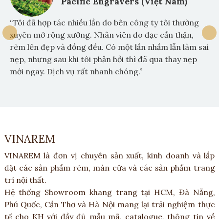
Pacific Engravers (Việt Nam)
“Tôi đã hợp tác nhiều lần do bên công ty tôi thường
xuyên mở rộng xưởng. Nhân viên đo đạc cẩn thận,
rèm lên đẹp và đồng đều. Có một lần nhầm lẫn làm sai
nẹp, nhưng sau khi tôi phản hồi thì đã qua thay nẹp
mới ngay. Dịch vụ rất nhanh chóng.”
VINAREM
VINAREM là đơn vị chuyên sản xuất, kinh doanh và lắp
đặt các sản phẩm rèm, màn cửa và các sản phẩm trang
trí nội thất.
Hệ thống Showroom khang trang tại HCM, Đà Nẵng,
Phú Quốc, Cần Thơ và Hà Nội mang lại trải nghiệm thực
tế cho KH với đầy đủ mẫu mã, catalogue, thông tin về