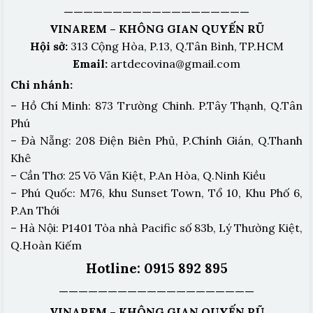
———————————————————
VINAREM – KHÔNG GIAN QUYẾN RŨ
Hội sở:
313 Cộng Hòa, P.13, Q.Tân Bình, TP.HCM
Email:
artdecovina@gmail.com
Chi nhánh:
– Hồ Chí Minh: 873 Trường Chinh. P.Tây Thạnh, Q.Tân
Phú
– Đà Nẵng: 208 Điện Biên Phủ, P.Chính Gián, Q.Thanh
Khê
– Cần Thơ: 25 Võ Văn Kiệt, P.An Hòa, Q.Ninh Kiều
– Phú Quốc: M76, khu Sunset Town, Tổ 10, Khu Phố 6,
P.An Thới
– Hà Nội: P1401 Tòa nhà Pacific số 83b, Lý Thường Kiệt,
Q.Hoàn Kiếm
Hotline: 0915 892 895
————————————————————
VINAREM – KHÔNG GIAN QUYẾN RŨ