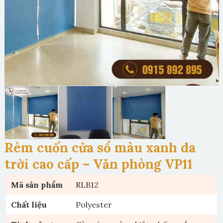
Rèm cuốn cửa sổ màu xanh da
trời cao cấp – Văn phòng VP11
Mã sản phẩm
RLB12
Chất liệu
Polyester