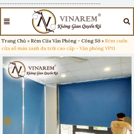
------------------------------------------
Trang Chủ
»
Rèm Cửa Văn Phòng - Công Sở
»
Rèm cuốn
cửa sổ màu xanh da trời cao cấp – Văn phòng VP11