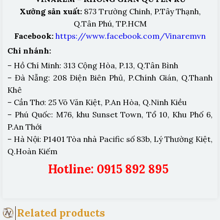
Xưởng sản xuất:
873 Trường Chinh, P.Tây Thạnh,
Q.Tân Phú, TP.HCM
Facebook:
https://www.facebook.com/Vinaremvn
Chi nhánh:
– Hồ Chí Minh: 313 Cộng Hòa, P.13, Q.Tân Bình
– Đà Nẵng: 208 Điện Biên Phủ, P.Chính Gián, Q.Thanh
Khê
– Cần Thơ: 25 Võ Văn Kiệt, P.An Hòa, Q.Ninh Kiều
– Phú Quốc: M76, khu Sunset Town, Tổ 10, Khu Phố 6,
P.An Thới
– Hà Nội: P1401 Tòa nhà Pacific số 83b, Lý Thường Kiệt,
Q.Hoàn Kiếm
Hotline: 0915 892 895
Related products