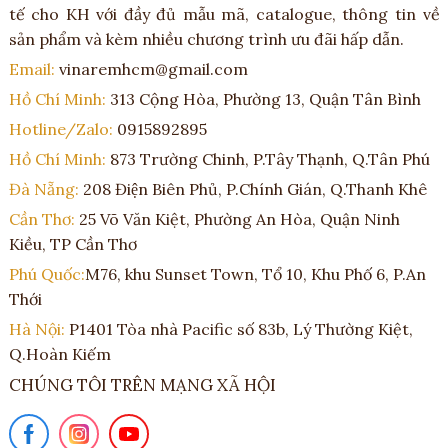
tế cho KH với đầy đủ mẫu mã, catalogue, thông tin về
sản phẩm và kèm nhiều chương trình ưu đãi hấp dẫn.
Email:
vinaremhcm@gmail.com
Hồ Chí Minh:
313 Cộng Hòa, Phường 13, Quận Tân Bình
Hotline/Zalo:
0915892895
Hồ Chí Minh:
873 Trường Chinh, P.Tây Thạnh, Q.Tân Phú
Đà Nẵng:
208 Điện Biên Phủ, P.Chính Gián, Q.Thanh Khê
Cần Thơ:
25 Võ Văn Kiệt, Phường An Hòa, Quận Ninh
Kiều, TP Cần Thơ
Phú Quốc:
M76, khu Sunset Town, Tổ 10, Khu Phố 6, P.An
Thới
Hà Nội:
P1401 Tòa nhà Pacific số 83b, Lý Thường Kiệt,
Q.Hoàn Kiếm
CHÚNG TÔI TRÊN MẠNG XÃ HỘI