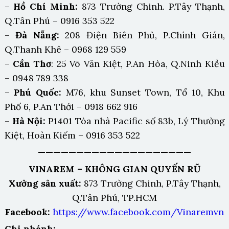
–
Hồ Chí Minh:
873 Trường Chinh. P.Tây Thạnh,
Q.Tân Phú – 0916 353 522
–
Đà Nẵng:
208 Điện Biên Phủ, P.Chính Gián,
Q.Thanh Khê – 0968 129 559
–
Cần Thơ
: 25 Võ Văn Kiệt, P.An Hòa, Q.Ninh Kiều
– 0948 789 338
–
Phú Quốc:
M76, khu Sunset Town, Tổ 10, Khu
Phố 6, P.An Thới – 0918 662 916
–
Hà Nội:
P1401 Tòa nhà Pacific số 83b, Lý Thường
Kiệt, Hoàn Kiếm – 0916 353 522
————————————————————
VINAREM – KHÔNG GIAN QUYẾN RŨ
Xưởng sản xuất:
873 Trường Chinh, P.Tây Thạnh,
Q.Tân Phú, TP.HCM
Facebook:
https://www.facebook.com/Vinaremvn
Chi nhánh: