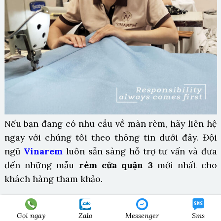
Nếu bạn đang có nhu cầu về màn rèm, hãy liên hệ
ngay với chúng tôi theo thông tin dưới đây. Đội
ngũ
Vinarem
luôn sẵn sàng hỗ trợ tư vấn và đưa
đến những mẫu
rèm cửa quận 3
mới nhất cho
khách hàng tham khảo.
————————————————————
VINAREM – KHÔNG GIAN QUYẾN RŨ
Gọi ngay
Zalo
Messenger
Sms