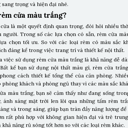
sang trọng và hiện đại nhé.
rèm cửa màu trắng?
cửa là một quyết định quan trọng, đòi hỏi nhiều th
u người. Trong số các lựa chọn có sẵn, rèm cửa màu
ựa chọn tối ưu. So với các loại rèm có màu sắc k
ích đáng kể trong việc trang trí và thiết kế nội thất.
ủa việc sử dụng rèm cửa màu trắng là khả năng dễ d
. Bất kể bạn sử dụng nội thất màu gì, rèm cửa trắn
phong cách thiết kế tổng thể của căn phòng. Nhiề
 phòng khách và phòng ngủ thay vì các màu sắc khá
ửa màu trắng, bạn sẽ cảm thấy như đang sống tron
, ánh sáng mặt trời len lỏi qua những tấm rèm trắ
àng và trong sáng, giúp bạn tràn đầy năng lượng để 
n rất phù hợp với không gian hiện đại và trẻ trun
 khả năng rủ sóng tốt hơn so với các loại rèm khác.