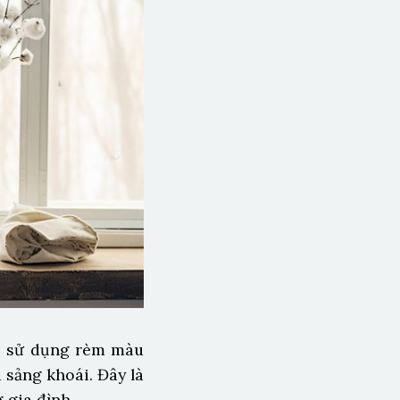
hi sử dụng rèm màu
 sảng khoái. Đây là
 gia đình.