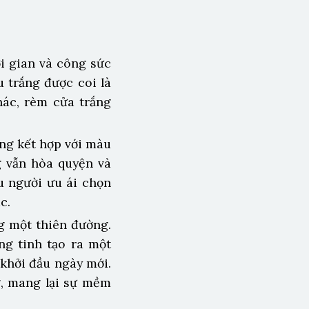
ời gian và công sức
 trắng được coi là
hác, rèm cửa trắng
àng kết hợp với màu
g vẫn hòa quyện và
u người ưu ái chọn
c.
g một thiên đường.
ng tinh tạo ra một
khởi đầu ngày mới.
g, mang lại sự mềm