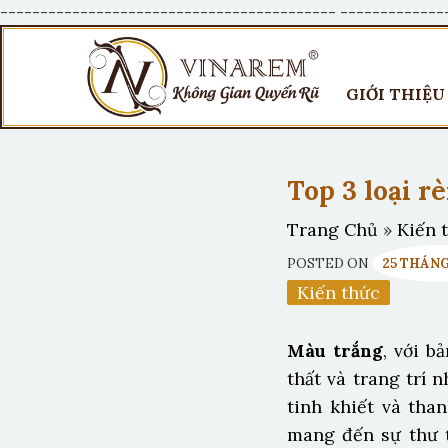
------------------------------------------
-------------
GIỚI THIỆU
Top 3 loại r
Trang Chủ
»
Kiến 
POSTED ON
25 THÁNG 
Kiến thức
Màu trắng
, với b
thất và trang trí 
tinh khiết và tha
mang đến sự thư 