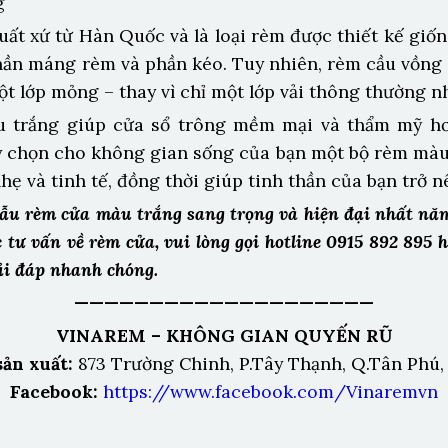
g
ất xứ từ Hàn Quốc và là loại rèm được thiết kế giố
ần máng rèm và phần kéo. Tuy nhiên, rèm cầu vồng s
ột lớp mỏng – thay vì chỉ một lớp vải thông thường 
 trắng giúp cửa sổ trông mềm mại và thẩm mỹ hơn
y chọn cho không gian sống của bạn một bộ rèm màu
hẹ và tinh tế, đồng thời giúp tinh thần của bạn trở n
mẫu rèm cửa màu trắng sang trọng và hiện đại nhất nă
 tư vấn về rèm cửa, vui lòng gọi hotline 0915 892 895 h
ải đáp nhanh chóng.
————————————————————
VINAREM – KHÔNG GIAN QUYẾN RŨ
ản xuất:
873 Trường Chinh, P.Tây Thạnh, Q.Tân Phú
Facebook:
https://www.facebook.com/Vinaremvn