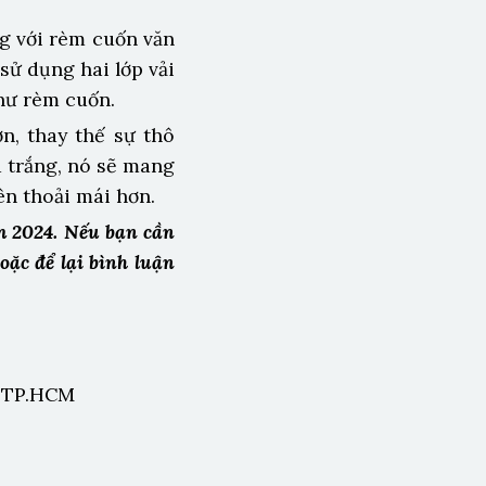
ng với rèm cuốn văn
ử dụng hai lớp vải
như rèm cuốn.
, thay thế sự thô
 trắng, nó sẽ mang
ên thoải mái hơn.
m 2024. Nếu bạn cần
oặc để lại bình luận
, TP.HCM