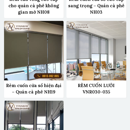
cho quán cà phê không
sang trọng – Quán cà phê
gian mở NH08
NH03
Rèm cuốn cửa sổ hiện đại
RÈM CUỐN LƯỚI
– Quán cà phê NH19
VNR030-035