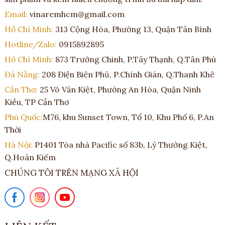
Email:
vinaremhcm@gmail.com
Hồ Chí Minh:
313 Cộng Hòa, Phường 13, Quận Tân Bình
Hotline/Zalo:
0915892895
Hồ Chí Minh:
873 Trường Chinh, P.Tây Thạnh, Q.Tân Phú
Đà Nẵng:
208 Điện Biên Phủ, P.Chính Gián, Q.Thanh Khê
Cần Thơ:
25 Võ Văn Kiệt, Phường An Hòa, Quận Ninh
Kiều, TP Cần Thơ
Phú Quốc:
M76, khu Sunset Town, Tổ 10, Khu Phố 6, P.An
Thới
Hà Nội:
P1401 Tòa nhà Pacific số 83b, Lý Thường Kiệt,
Q.Hoàn Kiếm
CHÚNG TÔI TRÊN MẠNG XÃ HỘI