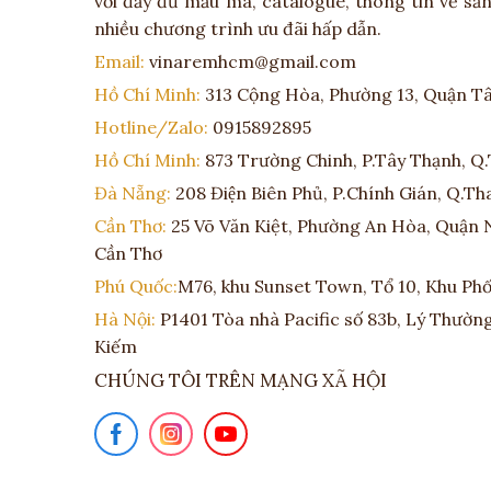
với đầy đủ mẫu mã, catalogue, thông tin về s
nhiều chương trình ưu đãi hấp dẫn.
Email:
vinaremhcm@gmail.com
Hồ Chí Minh:
313 Cộng Hòa, Phường 13, Quận T
Hotline/Zalo:
0915892895
Hồ Chí Minh:
873 Trường Chinh, P.Tây Thạnh, Q
Đà Nẵng:
208 Điện Biên Phủ, P.Chính Gián, Q.T
Cần Thơ:
25 Võ Văn Kiệt, Phường An Hòa, Quận 
Cần Thơ
Phú Quốc:
M76, khu Sunset Town, Tổ 10, Khu Phố 
Hà Nội:
P1401 Tòa nhà Pacific số 83b, Lý Thườn
Kiếm
CHÚNG TÔI TRÊN MẠNG XÃ HỘI