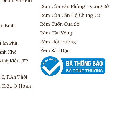
ản phẩm và kèm
Rèm Cửa Văn Phòng – Công Sở
Rèm Cửa Căn Hộ Chung Cư
Rèm Cuốn Cửa Sổ
ân Bình
Rèm Cầu Vồng
Rèm Hội trường
.Tân Phú
Rèm Sáo Dọc
hanh Khê
Ninh Kiều, TP
6, P.An Thới
g Kiệt, Q.Hoàn