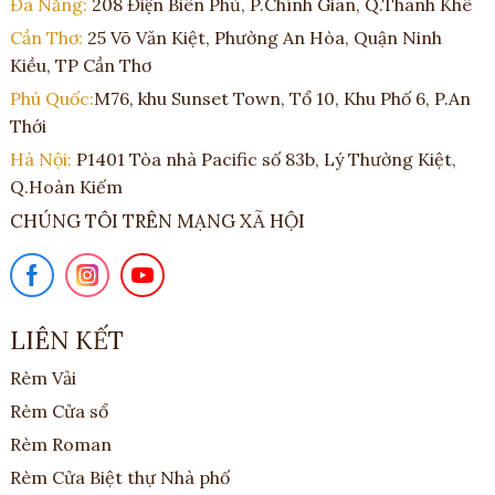
Đà Nẵng:
208 Điện Biên Phủ, P.Chính Gián, Q.Thanh Khê
Cần Thơ:
25 Võ Văn Kiệt, Phường An Hòa, Quận Ninh
Kiều, TP Cần Thơ
Phú Quốc:
M76, khu Sunset Town, Tổ 10, Khu Phố 6, P.An
Thới
Hà Nội:
P1401 Tòa nhà Pacific số 83b, Lý Thường Kiệt,
Q.Hoàn Kiếm
CHÚNG TÔI TRÊN MẠNG XÃ HỘI
LIÊN KẾT
Rèm Vải
Rèm Cửa sổ
Rèm Roman
Rèm Cửa Biệt thự Nhà phố