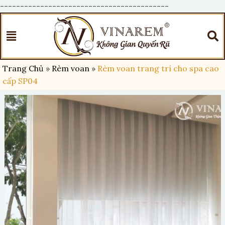
------------------------------------------
Trang Chủ
»
Rèm voan
»
Rèm voan trang trí cho spa cao
cấp SP04