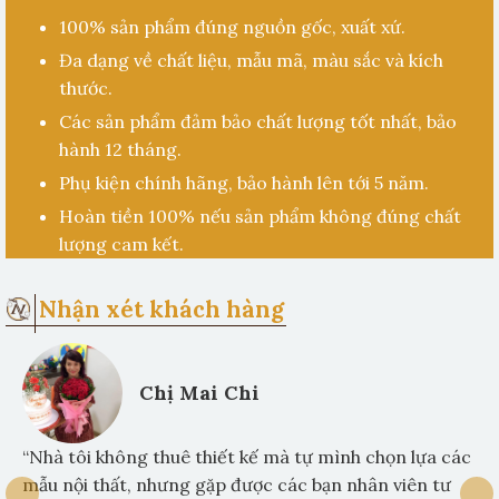
100% sản phẩm đúng nguồn gốc, xuất xứ.
Đa dạng về chất liệu, mẫu mã, màu sắc và kích
thước.
Các sản phẩm đảm bảo chất lượng tốt nhất, bảo
hành 12 tháng.
Phụ kiện chính hãng, bảo hành lên tới 5 năm.
Hoàn tiền 100% nếu sản phẩm không đúng chất
lượng cam kết.
Nhận xét khách hàng
Chị Mai Chi
“Nhà tôi không thuê thiết kế mà tự mình chọn lựa các
mẫu nội thất, nhưng gặp được các bạn nhân viên tư