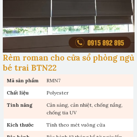
Rèm roman cho cửa sổ phòng ngủ
bé trai BTN22
Mã sản phẩm
RMN7
Chất liệu
Polyester
Tính năng
Cản sáng, cản nhiệt, chống nắng,
chống tia UV
Kích thước
Tính theo mét vuông cửa