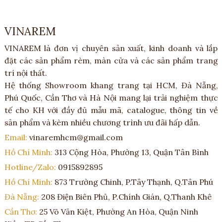
VINAREM
VINAREM là đơn vị chuyên sản xuất, kinh doanh và lắp
đặt các sản phẩm rèm, màn cửa và các sản phẩm trang
trí nội thất.
Hệ thống Showroom khang trang tại HCM, Đà Nẵng,
Phú Quốc, Cần Thơ và Hà Nội mang lại trải nghiệm thực
tế cho KH với đầy đủ mẫu mã, catalogue, thông tin về
sản phẩm và kèm nhiều chương trình ưu đãi hấp dẫn.
Email:
vinaremhcm@gmail.com
Hồ Chí Minh:
313 Cộng Hòa, Phường 13, Quận Tân Bình
Hotline/Zalo:
0915892895
Hồ Chí Minh:
873 Trường Chinh, P.Tây Thạnh, Q.Tân Phú
Đà Nẵng:
208 Điện Biên Phủ, P.Chính Gián, Q.Thanh Khê
Cần Thơ:
25 Võ Văn Kiệt, Phường An Hòa, Quận Ninh