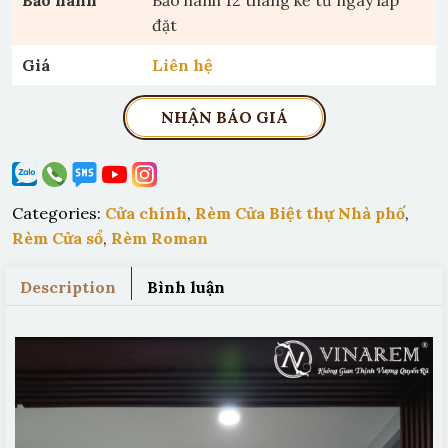
Bảo hành
Bảo hành 12 tháng kể từ ngày lắp
đặt
Giá
Liên hệ
NHẬN BÁO GIÁ
Categories:
Cửa chính
,
Rèm Cửa Biệt thự Nhà phố
,
Rèm Cửa sổ
,
Rèm Roman
Description
Bình luận