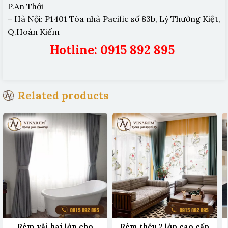
P.An Thới
– Hà Nội: P1401 Tòa nhà Pacific số 83b, Lý Thường Kiệt,
Q.Hoàn Kiếm
Hotline: 0915 892 895
Related products
Rèm vải hai lớp cho
Rèm thêu 2 lớp cao cấp