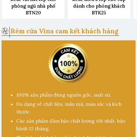
phòng ngủ nhà phố
dành cho phòng khách
BTN20
BTK25
Rèm cửa Vina cam kết khách hàng
100% sản phẩm đúng nguồn gốc, xuất xứ.
Đa dạng về chất liệu, mẫu mã, màu sắc và kích
thước.
Các sản phẩm đảm bảo chất lượng tốt nhất, bảo
hành 12 tháng.