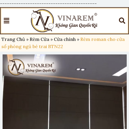
------------------------------------------
Trang Chủ
»
Rèm Cửa
»
Cửa chính
»
Rèm roman cho cửa
sổ phòng ngủ bé trai BTN22