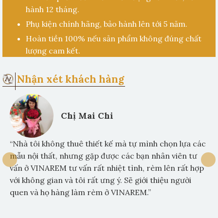
hành 12 tháng.
Phụ kiện chính hãng, bảo hành lên tới 5 năm.
Hoàn tiền 100% nếu sản phẩm không đúng chất
lượng cam kết.
Nhận xét khách hàng
Chị Mai Chi
“Nhà tôi không thuê thiết kế mà tự mình chọn lựa các
mẫu nội thất, nhưng gặp được các bạn nhân viên tư
vấn ở VINAREM tư vấn rất nhiệt tình, rèm lên rất hợp
với không gian và tôi rất ưng ý. Sẽ giới thiệu người
quen và họ hàng làm rèm ở VINAREM.”