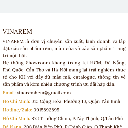
VINAREM
VINAREM là đơn vị chuyên sản xuất, kinh doanh và lắp
đặt các sản phẩm rèm, màn cửa và các sản phẩm trang
trí nội thất.
Hệ thống Showroom khang trang tại HCM, Đà Nẵng,
Phú Quốc, Cần Thơ và Hà Nội mang lại trải nghiệm thực
tế cho KH với đầy đủ mẫu mã, catalogue, thông tin về
sản phẩm và kèm nhiều chương trình ưu đãi hấp dẫn.
Email:
vinaremhcm@gmail.com
Hồ Chí Minh:
313 Cộng Hòa, Phường 13, Quận Tân Bình
Hotline/Zalo:
0915892895
Hồ Chí Minh:
873 Trường Chinh, P.Tây Thạnh, Q.Tân Phú
Đà Nẵng:
208 Điện Biên Phủ, P.Chính Gián, Q.Thanh Khê