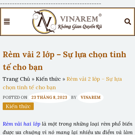
------------------------------------------
Rèm vải 2 lớp – Sự lựa chọn tinh
tế cho bạn
Trang Chủ
»
Kiến thức
»
Rèm vải 2 lớp – Sự lựa
chọn tinh tế cho bạn
POSTED ON
23 THÁNG 8, 2023
BY
VINAREM
Kiến thức
Rèm vải hai lớp
là một trong những loại rèm phổ biến
được ưa chuộng vì nó mang lại nhiều ưu điểm và làm