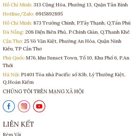
Hồ Chí Minh:
313 Cộng Hòa, Phường 13, Quận Tân Bình
Hotline/Zalo:
0915892895
Hồ Chí Minh:
873 Trường Chinh, P.Tây Thạnh, Q.Tân Phú
Đà Nẵng:
208 Điện Biên Phủ, P.Chính Gián, Q.Thanh Khê
Cần Thơ:
25 Võ Văn Kiệt, Phường An Hòa, Quận Ninh
Kiều, TP Cần Thơ
Phú Quốc:
M76, khu Sunset Town, Tổ 10, Khu Phố 6, P.An
Thới
Hà Nội:
P1401 Tòa nhà Pacific số 83b, Lý Thường Kiệt,
Q.Hoàn Kiếm
CHÚNG TÔI TRÊN MẠNG XÃ HỘI
LIÊN KẾT
Rèm Vải