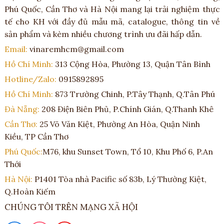
Phú Quốc, Cần Thơ và Hà Nội mang lại trải nghiệm thực
tế cho KH với đầy đủ mẫu mã, catalogue, thông tin về
sản phẩm và kèm nhiều chương trình ưu đãi hấp dẫn.
Email:
vinaremhcm@gmail.com
Hồ Chí Minh:
313 Cộng Hòa, Phường 13, Quận Tân Bình
Hotline/Zalo:
0915892895
Hồ Chí Minh:
873 Trường Chinh, P.Tây Thạnh, Q.Tân Phú
Đà Nẵng:
208 Điện Biên Phủ, P.Chính Gián, Q.Thanh Khê
Cần Thơ:
25 Võ Văn Kiệt, Phường An Hòa, Quận Ninh
Kiều, TP Cần Thơ
Phú Quốc:
M76, khu Sunset Town, Tổ 10, Khu Phố 6, P.An
Thới
Hà Nội:
P1401 Tòa nhà Pacific số 83b, Lý Thường Kiệt,
Q.Hoàn Kiếm
CHÚNG TÔI TRÊN MẠNG XÃ HỘI