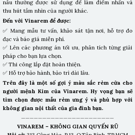
nâu thường được sử dụng để làm điểm nhấn và
thu hút tầm nhìn của người khác.
Đến với Vinarem để được:
✅ Mang mẫu tư vấn, khảo sát tận nơi, hỗ trợ đo
đạc và báo giá miễn phí.
✅ Lên các phương án tối ưu, phân tích từng giải
pháp cho bạn lựa chọn.
✅ Thi công lắp đặt hoàn thiện.
✅ Hỗ trợ bảo hành, bảo trì dài lâu.
Trên đây là một số gợi ý màu sắc rèm cửa cho
người mệnh Kim của Vinarem. Hy vọng bạn sẽ
tìm chọn được mẫu rèm ưng ý và phù hợp với
không gian nội thất của gia đình bạn.
——————————————————————
VINAREM – KHÔNG GIAN QUYẾN RŨ
Hội sở:
313 Cộng Hòa, P.13, Q.Tân Bình, TP.HCM