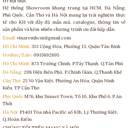
trí nội thất.
Hệ thống Showroom khang trang tại HCM, Đà Nẵng,
Phú Quốc, Cần Thơ và Hà Nội mang lại trải nghiệm thực
tế cho KH với đầy đủ mẫu mã, catalogue, thông tin về
sản phẩm và kèm nhiều chương trình ưu đãi hấp dẫn.
Email:
vinaremhcm@gmail.com
Hồ Chí Minh:
313 Cộng Hòa, Phường 13, Quận Tân Bình
Hotline/Zalo:
0915892895
Hồ Chí Minh:
873 Trường Chinh, P.Tây Thạnh, Q.Tân Phú
Đà Nẵng:
208 Điện Biên Phủ, P.Chính Gián, Q.Thanh Khê
Cần Thơ:
25 Võ Văn Kiệt, Phường An Hòa, Quận Ninh
Kiều, TP Cần Thơ
Phú Quốc:
M76, khu Sunset Town, Tổ 10, Khu Phố 6, P.An
Thới
Hà Nội:
P1401 Tòa nhà Pacific số 83b, Lý Thường Kiệt,
Q.Hoàn Kiếm