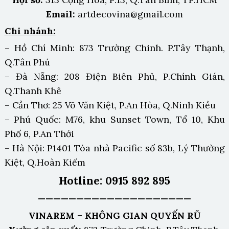
Email:
artdecovina@gmail.com
Chi nhánh:
– Hồ Chí Minh: 873 Trường Chinh. P.Tây Thạnh,
Q.Tân Phú
– Đà Nẵng: 208 Điện Biên Phủ, P.Chính Gián,
Q.Thanh Khê
– Cần Thơ: 25 Võ Văn Kiệt, P.An Hòa, Q.Ninh Kiều
– Phú Quốc: M76, khu Sunset Town, Tổ 10, Khu
Phố 6, P.An Thới
– Hà Nội: P1401 Tòa nhà Pacific số 83b, Lý Thường
Kiệt, Q.Hoàn Kiếm
Hotline: 0915 892 895
————————————————————
VINAREM – KHÔNG GIAN QUYẾN RŨ