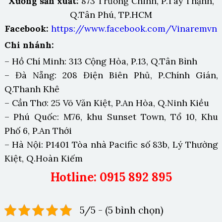
Xưởng sản xuất:
873 Trường Chinh, P.Tây Thạnh,
Q.Tân Phú, TP.HCM
Facebook:
https://www.facebook.com/Vinaremvn
Chi nhánh:
– Hồ Chí Minh: 313 Cộng Hòa, P.13, Q.Tân Bình
– Đà Nẵng: 208 Điện Biên Phủ, P.Chính Gián,
Q.Thanh Khê
– Cần Thơ: 25 Võ Văn Kiệt, P.An Hòa, Q.Ninh Kiều
– Phú Quốc: M76, khu Sunset Town, Tổ 10, Khu
Phố 6, P.An Thới
– Hà Nội: P1401 Tòa nhà Pacific số 83b, Lý Thường
Kiệt, Q.Hoàn Kiếm
Hotline: 0915 892 895
5/5 - (5 bình chọn)