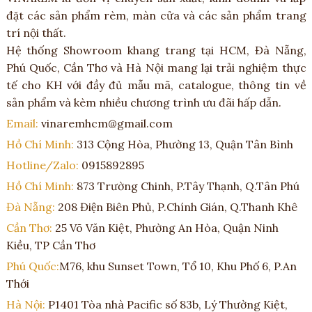
đặt các sản phẩm rèm, màn cửa và các sản phẩm trang
trí nội thất.
Hệ thống Showroom khang trang tại HCM, Đà Nẵng,
Phú Quốc, Cần Thơ và Hà Nội mang lại trải nghiệm thực
tế cho KH với đầy đủ mẫu mã, catalogue, thông tin về
sản phẩm và kèm nhiều chương trình ưu đãi hấp dẫn.
Email:
vinaremhcm@gmail.com
Hồ Chí Minh:
313 Cộng Hòa, Phường 13, Quận Tân Bình
Hotline/Zalo:
0915892895
Hồ Chí Minh:
873 Trường Chinh, P.Tây Thạnh, Q.Tân Phú
Đà Nẵng:
208 Điện Biên Phủ, P.Chính Gián, Q.Thanh Khê
Cần Thơ:
25 Võ Văn Kiệt, Phường An Hòa, Quận Ninh
Kiều, TP Cần Thơ
Phú Quốc:
M76, khu Sunset Town, Tổ 10, Khu Phố 6, P.An
Thới
Hà Nội:
P1401 Tòa nhà Pacific số 83b, Lý Thường Kiệt,