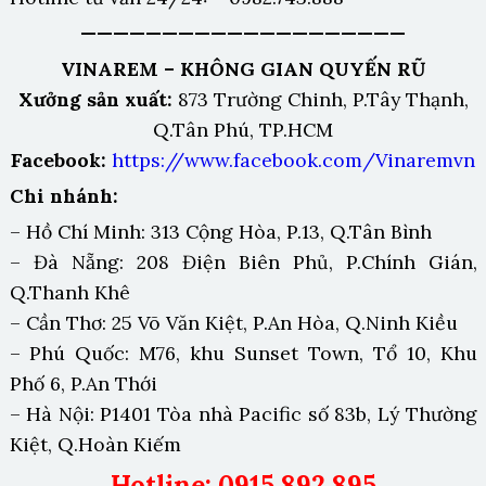
————————————————————
VINAREM – KHÔNG GIAN QUYẾN RŨ
Xưởng sản xuất:
873 Trường Chinh, P.Tây Thạnh,
Q.Tân Phú, TP.HCM
Facebook:
https://www.facebook.com/Vinaremvn
Chi nhánh:
– Hồ Chí Minh: 313 Cộng Hòa, P.13, Q.Tân Bình
– Đà Nẵng: 208 Điện Biên Phủ, P.Chính Gián,
Q.Thanh Khê
– Cần Thơ: 25 Võ Văn Kiệt, P.An Hòa, Q.Ninh Kiều
– Phú Quốc: M76, khu Sunset Town, Tổ 10, Khu
Phố 6, P.An Thới
– Hà Nội: P1401 Tòa nhà Pacific số 83b, Lý Thường
Kiệt, Q.Hoàn Kiếm
Hotline: 0915 892 895