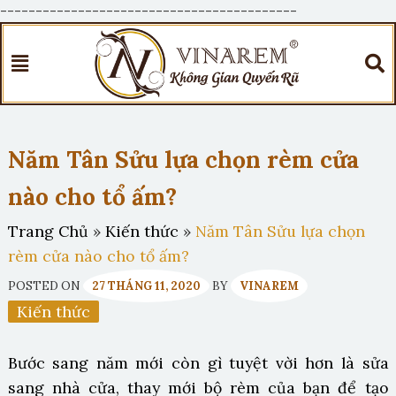
------------------------------------------
Năm Tân Sửu lựa chọn rèm cửa
nào cho tổ ấm?
Trang Chủ
»
Kiến thức
»
Năm Tân Sửu lựa chọn
rèm cửa nào cho tổ ấm?
POSTED ON
27 THÁNG 11, 2020
BY
VINAREM
Kiến thức
Bước sang năm mới còn gì tuyệt vời hơn là sửa
sang nhà cửa, thay mới bộ rèm của bạn để tạo