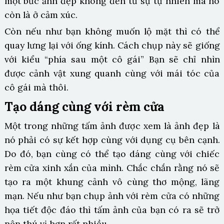
một bức ảnh đẹp không đến từ sự tự nhiên mà nó
còn là ở cảm xúc.
Còn nếu như bạn không muốn lộ mặt thì có thể
quay lưng lại với ống kính. Cách chụp này sẽ giống
với kiểu “phía sau một cô gái” Bạn sẽ chỉ nhìn
được cảnh vật xung quanh cùng với mái tóc của
cô gái mà thôi.
Tạo dáng cùng với rèm cửa
Một trong những tấm ảnh được xem là ảnh đẹp là
nó phải có sự kết hợp cùng với dụng cụ bên cạnh.
Do đó, bạn cùng có thể tạo dáng cùng với chiếc
rèm cửa xinh xắn của mình. Chắc chắn rằng nó sẽ
tạo ra một khung cảnh vô cùng thơ mộng, lãng
mạn. Nếu như bạn chụp ảnh với rèm cửa có những
họa tiết độc đáo thì tấm ảnh của bạn có ra sẽ trở
nên thú vị hơn rất nhiều.