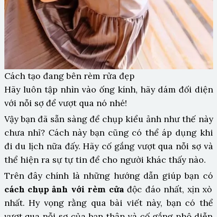
Cách tạo đang bên rèm rửa đẹp
Hãy luôn tập nhìn vào ống kính, hãy dám đối diện
với nỗi sợ để vượt qua nó nhé!
Vậy bạn đã sẵn sàng để chụp kiểu ảnh như thế này
chưa nhỉ? Cách này bạn cũng có thể áp dụng khi
đi du lịch nữa đấy. Hãy cố gắng vượt qua nỗi sợ và
thể hiện ra sự tự tin để cho người khác thấy nào.
Trên đây chính là những hướng dẫn giúp bạn có
cách chụp ảnh với rèm cửa
độc đáo nhất, xịn xò
nhất. Hy vọng rằng qua bài viết này, bạn có thể
vượt qua nỗi sợ của bạn thân và cố gắng phô diễn