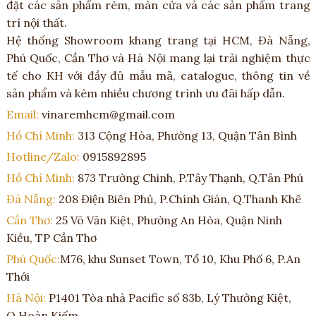
đặt các sản phẩm rèm, màn cửa và các sản phẩm trang
trí nội thất.
Hệ thống Showroom khang trang tại HCM, Đà Nẵng,
Phú Quốc, Cần Thơ và Hà Nội mang lại trải nghiệm thực
tế cho KH với đầy đủ mẫu mã, catalogue, thông tin về
sản phẩm và kèm nhiều chương trình ưu đãi hấp dẫn.
Email:
vinaremhcm@gmail.com
Hồ Chí Minh:
313 Cộng Hòa, Phường 13, Quận Tân Bình
Hotline/Zalo:
0915892895
Hồ Chí Minh:
873 Trường Chinh, P.Tây Thạnh, Q.Tân Phú
Đà Nẵng:
208 Điện Biên Phủ, P.Chính Gián, Q.Thanh Khê
Cần Thơ:
25 Võ Văn Kiệt, Phường An Hòa, Quận Ninh
Kiều, TP Cần Thơ
Phú Quốc:
M76, khu Sunset Town, Tổ 10, Khu Phố 6, P.An
Thới
Hà Nội:
P1401 Tòa nhà Pacific số 83b, Lý Thường Kiệt,
Q.Hoàn Kiếm