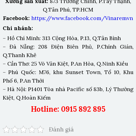
Xưởng sản xuất:
873 Trường Chinh, P.Tây Thạnh,
Q.Tân Phú, TP.HCM
Facebook:
https://www.facebook.com/Vinaremvn
Chi nhánh:
– Hồ Chí Minh: 313 Cộng Hòa, P.13, Q.Tân Bình
– Đà Nẵng: 208 Điện Biên Phủ, P.Chính Gián,
Q.Thanh Khê
– Cần Thơ: 25 Võ Văn Kiệt, P.An Hòa, Q.Ninh Kiều
– Phú Quốc: M76, khu Sunset Town, Tổ 10, Khu
Phố 6, P.An Thới
– Hà Nội: P1401 Tòa nhà Pacific số 83b, Lý Thường
Kiệt, Q.Hoàn Kiếm
Hotline: 0915 892 895
Đánh giá