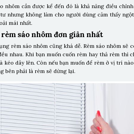
áo nhôm cần được kể đến đó là khả năng điều chỉnh
 tư nhưng không làm cho người dùng cảm thấy ngột
oải mái nhất.
 rèm sáo nhôm đơn giản nhất
ụng rèm sáo nhôm cũng khá dễ. Rèm sáo nhôm sẽ có
 đều nhau. Khi bạn muốn cuốn rèm hay thả rèm thì c
và kéo dây lên. Còn nếu bạn muốn để rèm ở vị trí n
g bên phải là rèm sẽ dừng lại.