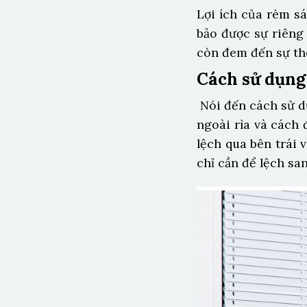
Lợi ích của rèm s
bảo được sự riêng
còn đem đến sự th
Cách sử dụng
Nói đến cách sử d
ngoài rìa và cách
lệch qua bên trái 
chỉ cần để lệch san