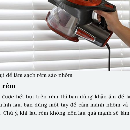
ụi để làm sạch rèm sáo nhôm
u rèm
ỏ được hết bụi trên rèm thì bạn dùng khăn ẩm để 
trình lau, bạn dùng một tay để cầm mành nhôm và
m. Chú ý, khi lau rèm không nên lau quá mạnh sẽ là