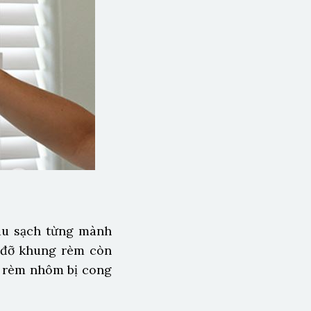
lau sạch từng mành
 đỡ khung rèm còn
m rèm nhôm bị cong