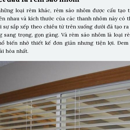
những loại rèm khác, rèm sáo nhôm được cấu tạo 
ên nhau và kích thước của các thanh nhôm này có t
ới sự sắp xếp theo chiều từ trên xuống dưới đã tạo r
 sang trọng, gọn gàng. Và rèm sáo nhôm là loại 
ổ biến nhờ thiết kế đơn giản nhưng tiện lợi. Đe
i hòa nhất.