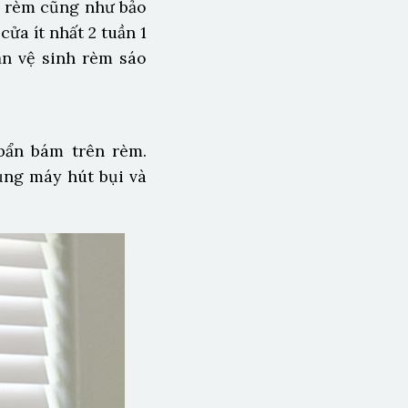
o rèm cũng như bảo
ửa ít nhất 2 tuần 1
ạn vệ sinh rèm sáo
 bẩn bám trên rèm.
ụng máy hút bụi và