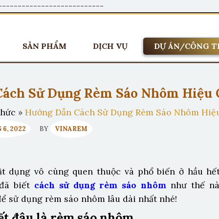
---------------------------
SẢN PHẨM
DỊCH VỤ
DỰ ÁN/CÔNG T
Cách Sử Dụng Rèm Sáo Nhôm Hiệu 
thức
»
Hướng Dẫn Cách Sử Dụng Rèm Sáo Nhôm Hiệ
 6, 2022
BY
VINAREM
t dụng vô cùng quen thuộc và phổ biến ở hầu hết
đã biết
cách sử dụng rèm sáo nhôm
như thế n
để sử dụng rèm sáo nhôm lâu dài nhất nhé!
ết đâu là rèm sáo nhôm