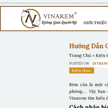
------------------------------------------
-------------
GIỚI THIỆU
Hướng Dẫn 
Trang Chủ
»
Kiến 
POSTED ON
28 THÁNG
Kiến thức
Rèm cửa là một vậ
phòng,… Vậy bạn 
Vinarem tìm hiểu 
Cách nhận bi