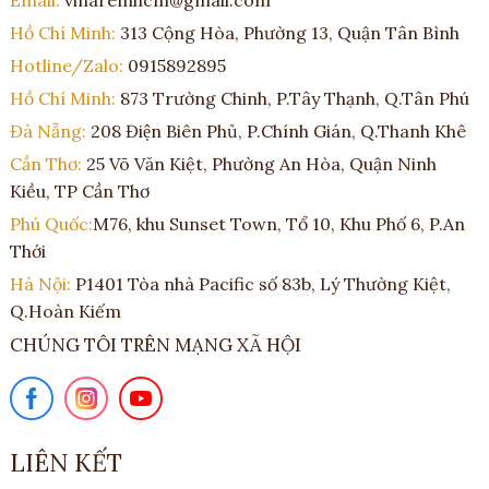
Email:
vinaremhcm@gmail.com
Hồ Chí Minh:
313 Cộng Hòa, Phường 13, Quận Tân Bình
Hotline/Zalo:
0915892895
Hồ Chí Minh:
873 Trường Chinh, P.Tây Thạnh, Q.Tân Phú
Đà Nẵng:
208 Điện Biên Phủ, P.Chính Gián, Q.Thanh Khê
Cần Thơ:
25 Võ Văn Kiệt, Phường An Hòa, Quận Ninh
Kiều, TP Cần Thơ
Phú Quốc:
M76, khu Sunset Town, Tổ 10, Khu Phố 6, P.An
Thới
Hà Nội:
P1401 Tòa nhà Pacific số 83b, Lý Thường Kiệt,
Q.Hoàn Kiếm
CHÚNG TÔI TRÊN MẠNG XÃ HỘI
LIÊN KẾT