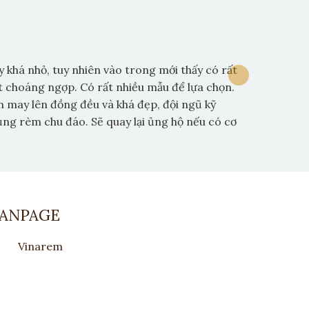
 khá nhỏ, tuy nhiên vào trong mới thấy có rất
“Biệt thự
t choáng ngợp. Có rất nhiều mẫu để lựa chọn.
Nhưng khi
m may lên đồng đều và khá đẹp, đội ngũ kỹ
vấn cho t
ng rèm chu đáo. Sẽ quay lại ủng hộ nếu có cơ
tôi.”
FANPAGE
Vinarem