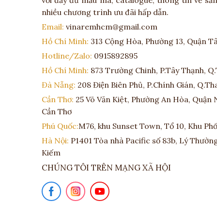
với đầy đủ mẫu mã, catalogue, thông tin về s
nhiều chương trình ưu đãi hấp dẫn.
Email:
vinaremhcm@gmail.com
Hồ Chí Minh:
313 Cộng Hòa, Phường 13, Quận T
Hotline/Zalo:
0915892895
Hồ Chí Minh:
873 Trường Chinh, P.Tây Thạnh, Q
Đà Nẵng:
208 Điện Biên Phủ, P.Chính Gián, Q.T
Cần Thơ:
25 Võ Văn Kiệt, Phường An Hòa, Quận 
Cần Thơ
Phú Quốc:
M76, khu Sunset Town, Tổ 10, Khu Phố 
Hà Nội:
P1401 Tòa nhà Pacific số 83b, Lý Thườn
Kiếm
CHÚNG TÔI TRÊN MẠNG XÃ HỘI