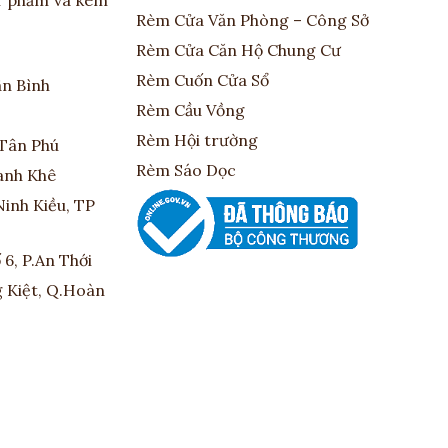
ản phẩm và kèm
Rèm Cửa Văn Phòng – Công Sở
Rèm Cửa Căn Hộ Chung Cư
Rèm Cuốn Cửa Sổ
ân Bình
Rèm Cầu Vồng
Rèm Hội trường
.Tân Phú
Rèm Sáo Dọc
hanh Khê
Ninh Kiều, TP
6, P.An Thới
g Kiệt, Q.Hoàn