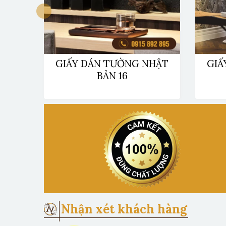
HẬT
GIẤY DÁN TƯỜNG NHẬT
GIẤ
BẢN 16
Nhận xét khách hàng