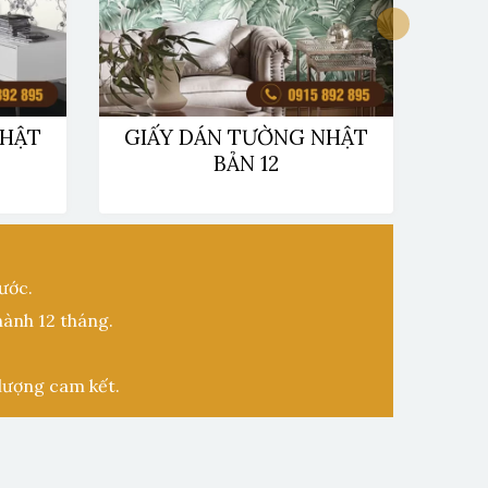
NHẬT
GIẤY DÁN TƯỜNG NHẬT
GI
BẢN 12
ước.
hành 12 tháng.
lượng cam kết.