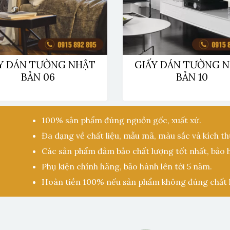
Y DÁN TƯỜNG NHẬT
GIẤY DÁN TƯỜNG 
BẢN 06
BẢN 10
100% sản phẩm đúng nguồn gốc, xuất xứ.
Đa dạng về chất liệu, mẫu mã, màu sắc và kích th
Các sản phẩm đảm bảo chất lượng tốt nhất, bảo 
Phụ kiện chính hãng, bảo hành lên tới 5 năm.
Hoàn tiền 100% nếu sản phẩm không đúng chất 