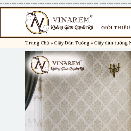
------------------------------------------
-------------
GIỚI THIỆU
Trang Chủ
»
Giấy Dán Tường
»
Giấy dán tường 