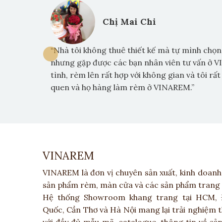
Chị Mai Chi
e Vinarem
“Nhà tôi không thuê thiết kế mà tự mình chọn 
 vấn tận
nhưng gặp được các bạn nhân viên tư vấn ở V
 lên xong
tình, rèm lên rất hợp với không gian và tôi rất
lý. Tôi sẽ
quen và họ hàng làm rèm ở VINAREM.”
VINAREM
VINAREM là đơn vị chuyên sản xuất, kinh doanh 
sản phẩm rèm, màn cửa và các sản phẩm trang tr
Hệ thống Showroom khang trang tại HCM, 
Quốc, Cần Thơ và Hà Nội mang lại trải nghiệm 