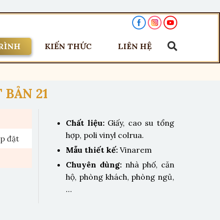
RÌNH
KIẾN THỨC
LIÊN HỆ
 BẢN 21
Chất liệu:
Giấy, cao su tổng
hợp, poli vinyl colrua.
ắp đặt
Mẫu thiết kế:
Vinarem
Chuyên dùng:
nhà phố, căn
hộ, phòng khách, phòng ngủ,
…