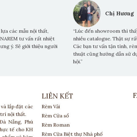
Chị Hương
lựa các mẫu nội thất,
“Lúc đến showroom thì thấy
INAREM tư vấn rất nhiệt
nhiều catalogue. Thật sự rấ
 ưng ý. Sẽ giới thiệu người
Các bạn tư vấn tận tình, rè
thuật cũng hướng dẫn sử dụ
hội.”
LIÊN KẾT
và lắp đặt các
Rèm Vải
í nội thất.
Rèm Cửa sổ
Đà Nẵng, Phú
Rèm Roman
thực tế cho KH
Rèm Cửa Biệt thự Nhà phố